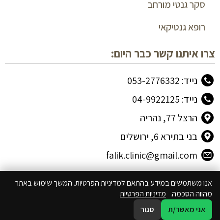
סקר גנטי מורחב
רופא גנטיקאי
צרו איתנו קשר כבר היום:
נייד: 053-2776332
נייד: 04-9922125
הרצל 77, נהריה
בני בתירא 6, ירושלים
falik.clinic@gmail.com
אנו משתמשים במידע בהתאם למדיניות הפרטיות. המשך שימוש באתר
מהווה הסכמה.
מדיניות הפרטיות
אני מאשר/ת
סגור
לשיחת וואטסאפ
לשיחת טלפון