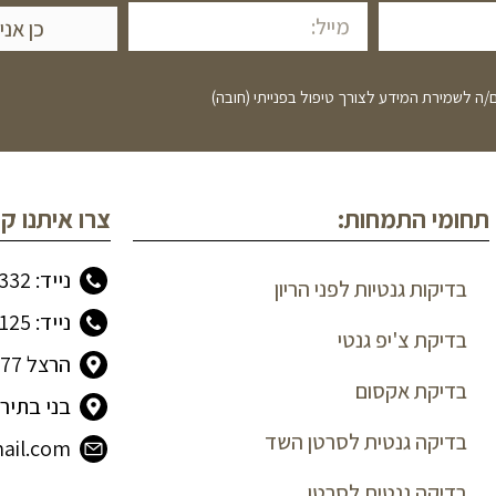
כן אני
ה לשמירת המידע לצורך טיפול בפנייתי (חובה)
תחומי התמחות:
צרו איתנו ק
נייד: 053-2776332
בדיקות גנטיות לפני הריון
נייד: 04-9922125
בדיקת צ'יפ גנטי
הרצל 77, נהריה
בדיקת אקסום
בני בתירא 6, ירוש
בדיקה גנטית לסרטן השד
mail.com
בדיקה גנטית לסרטן